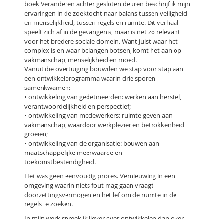
boek Veranderen achter gesloten deuren beschrijf ik mijn
ervaringen in de zoektocht naar balans tussen veiligheid
en menselijkheid, tussen regels en ruimte. Dit verhaal
speelt zich af in de gevangenis, maar is net zo relevant
voor het bredere sociale domein. Want juist waar het
complex is en waar belangen botsen, komt het aan op
vakmanschap, menselijkheid en moed.
Vanuit die overtuiging bouwden we stap voor stap aan
een ontwikkelprogramma waarin drie sporen
samenkwamen:
• ontwikkeling van gedetineerden: werken aan herstel,
verantwoordelijkheid en perspectief;
• ontwikkeling van medewerkers: ruimte geven aan
vakmanschap, waardoor werkplezier en betrokkenheid
groeien;
• ontwikkeling van de organisatie: bouwen aan
maatschappelijke meerwaarde en
toekomstbestendigheid.
Het was geen eenvoudig proces. Vernieuwing in een
omgeving waarin niets fout mag gaan vraagt
doorzettingsvermogen en het lef om de ruimte in de
regels te zoeken.
In mijn werk spreek ik liever over ontwikkelen dan over