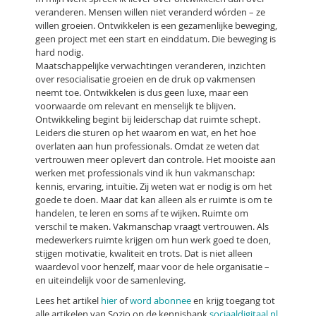
veranderen. Mensen willen niet veranderd wórden – ze
willen groeien. Ontwikkelen is een gezamenlijke beweging,
geen project met een start en einddatum. Die beweging is
hard nodig.
Maatschappelijke verwachtingen veranderen, inzichten
over resocialisatie groeien en de druk op vakmensen
neemt toe. Ontwikkelen is dus geen luxe, maar een
voorwaarde om relevant en menselijk te blijven.
Ontwikkeling begint bij leiderschap dat ruimte schept.
Leiders die sturen op het waarom en wat, en het hoe
overlaten aan hun professionals. Omdat ze weten dat
vertrouwen meer oplevert dan controle. Het mooiste aan
werken met professionals vind ik hun vakmanschap:
kennis, ervaring, intuïtie. Zij weten wat er nodig is om het
goede te doen. Maar dat kan alleen als er ruimte is om te
handelen, te leren en soms af te wijken. Ruimte om
verschil te maken. Vakmanschap vraagt vertrouwen. Als
medewerkers ruimte krijgen om hun werk goed te doen,
stijgen motivatie, kwaliteit en trots. Dat is niet alleen
waardevol voor henzelf, maar voor de hele organisatie –
en uiteindelijk voor de samenleving.
Lees het artikel
hier
of
word abonnee
en krijg toegang tot
alle artikelen van Sozio op de kennisbank
sociaaldigitaal.nl
.