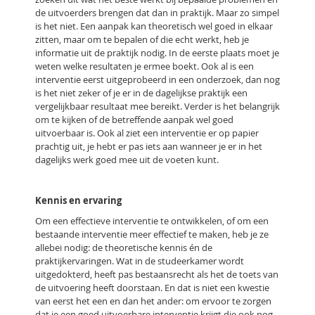
de uitvoerders brengen dat dan in praktijk. Maar zo simpel
is het niet. Een aanpak kan theoretisch wel goed in elkaar
zitten, maar om te bepalen of die echt werkt, heb je
informatie uit de praktijk nodig. In de eerste plaats moet je
weten welke resultaten je ermee boekt. Ook al is een
interventie eerst uitgeprobeerd in een onderzoek, dan nog
is het niet zeker of je er in de dagelijkse praktijk een
vergelijkbaar resultaat mee bereikt. Verder is het belangrijk
om te kijken of de betreffende aanpak wel goed
uitvoerbaar is. Ook al ziet een interventie er op papier
prachtig uit, je hebt er pas iets aan wanneer je er in het
dagelijks werk goed mee uit de voeten kunt.
Kennis en ervaring
Om een effectieve interventie te ontwikkelen, of om een
bestaande interventie meer effectief te maken, heb je ze
allebei nodig: de theoretische kennis én de
praktijkervaringen. Wat in de studeerkamer wordt
uitgedokterd, heeft pas bestaansrecht als het de toets van
de uitvoering heeft doorstaan. En dat is niet een kwestie
van eerst het een en dan het ander: om ervoor te zorgen
dat je een goed uitvoerbare interventie krijgt die ook nog