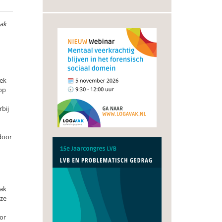
aak
oek
op
bij
door
aak
eze
oor