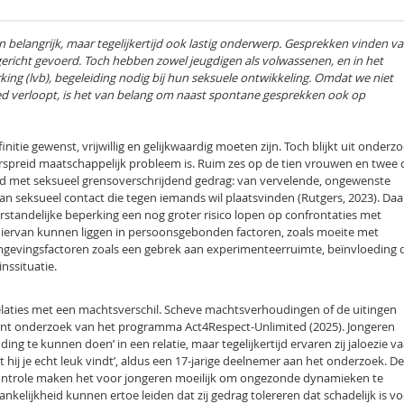
en belangrijk, maar tegelijkertijd ook lastig onderwerp. Gesprekken vinden v
ericht gevoerd. Toch hebben zowel jeugdigen als volwassenen, en in het
ing (lvb), begeleiding nodig bij hun seksuele ontwikkeling. Omdat we niet
ed verloopt, is het van belang om naast spontane gesprekken ook op
initie gewenst, vrijwillig en gelijkwaardig moeten zijn. Toch blijkt uit onderz
rspreid maatschappelijk probleem is. Ruim zes op de tien vrouwen en twee 
d met seksueel grensoverschrijdend gedrag: van vervelende, ongewenste
 seksueel contact die tegen iemands wil plaatsvinden (Rutgers, 2023). Daar
standelijke beperking een nog groter risico lopen op confrontaties met
hiervan kunnen liggen in persoonsgebonden factoren, zoals moeite met
mgevingsfactoren zoals een gebrek aan experimenteerruimte, beïnvloeding 
nssituatie.
relaties met een machtsverschil. Scheve machtsverhoudingen of de uitingen
recent onderzoek van het programma Act4Respect-Unlimited (2025). Jongeren
ding te kunnen doen’ in een relatie, maar tegelijkertijd ervaren zij jaloezie v
 dat hij je echt leuk vindt’, aldus een 17-jarige deelnemer aan het onderzoek. D
 controle maken het voor jongeren moeilijk om ongezonde dynamieken te
nkelijkheid kunnen ertoe leiden dat zij gedrag tolereren dat schadelijk is v