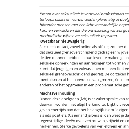
Praten over seksualiteit is voor veel professionals e
terloops plaats en worden zelden planmatig of doelg
bijzonder mensen met een licht verstandelijke beperk
kunnen verwachten dat die ontwikkeling vanzelf go
methodische wijze over seksualiteit te praten.
Kwetsbaar nieuwsgierig
Seksueel contact, zowel online als offline, zou per def
dat seksueel grensoverschrijdend gedrag een wijdve
de tien mannen hebben in hun leven te maken geha
seksuele opmerkingen en aanrakingen tot vormen van
komt dat jeugdigen en volwassenen met een licht ver
seksueel grensoverschrijdend gedrag. De oorzaken 
mentaliseren of het aanvoelen van grenzen, én in o
anderen of het opgroeien in een problematische gezi
Machtsverhouding
Binnen deze doelgroep (lvb) is er vaker sprake van 
daarvan, worden niet altijd herkend, zo blijkt uit 
geven enerzijds aan dat het belangrijk is om ‘je eigen 
als iets positiefs. ‘Als iemand jaloers is, dan weet je
tegenstrijdige ideeën over vertrouwen, vrijheid en
herkennen. Sterke gevoelens van verliefdheid en afha