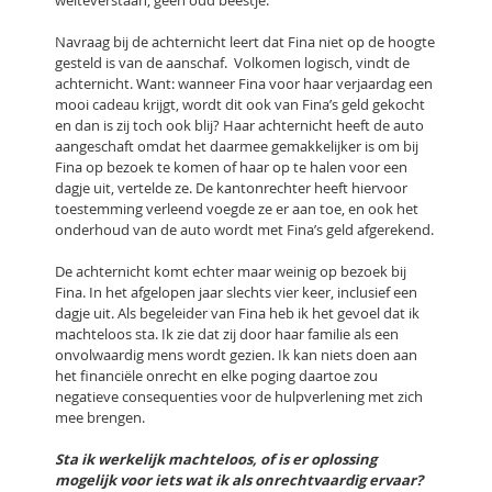
welteverstaan, geen oud beestje.
Navraag bij de achternicht leert dat Fina niet op de hoogte
gesteld is van de aanschaf. Volkomen logisch, vindt de
achternicht. Want: wanneer Fina voor haar verjaardag een
mooi cadeau krijgt, wordt dit ook van Fina’s geld gekocht
en dan is zij toch ook blij? Haar achternicht heeft de auto
aangeschaft omdat het daarmee gemakkelijker is om bij
Fina op bezoek te komen of haar op te halen voor een
dagje uit, vertelde ze. De kantonrechter heeft hiervoor
toestemming verleend voegde ze er aan toe, en ook het
onderhoud van de auto wordt met Fina’s geld afgerekend.
De achternicht komt echter maar weinig op bezoek bij
Fina. In het afgelopen jaar slechts vier keer, inclusief een
dagje uit. Als begeleider van Fina heb ik het gevoel dat ik
machteloos sta. Ik zie dat zij door haar familie als een
onvolwaardig mens wordt gezien. Ik kan niets doen aan
het financiële onrecht en elke poging daartoe zou
negatieve consequenties voor de hulpverlening met zich
mee brengen.
Sta ik werkelijk machteloos, of is er oplossing
mogelijk voor iets wat ik als onrechtvaardig ervaar?