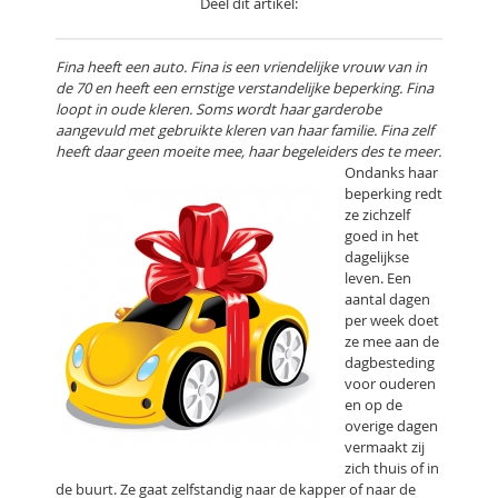
Deel dit artikel:
Fina heeft een auto. Fina is een vriendelijke vrouw van in
de 70 en heeft een ernstige verstandelijke beperking. Fina
loopt in oude kleren. Soms wordt haar garderobe
aangevuld met gebruikte kleren van haar familie. Fina zelf
heeft daar geen moeite mee, haar begeleiders des te meer.
Ondanks haar
beperking redt
ze zichzelf
goed in het
dagelijkse
leven. Een
aantal dagen
per week doet
ze mee aan de
dagbesteding
voor ouderen
en op de
overige dagen
vermaakt zij
zich thuis of in
de buurt. Ze gaat zelfstandig naar de kapper of naar de