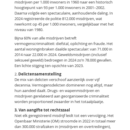
misdrijven per 1.000 inwoners in 1960 naar een historisch
hoogtepunt van 93 per 1.000 inwoners in 2001–2002.
Daarna volgde een spectaculaire, aanhoudende daling. In
2024 registreerde de politie 812.000 misdrijven, wat
neerkomt op 45 per 1.000 inwoners, vergelijkbaar met het
niveau van 1980.
Bijna 60% van alle misdrijven betreft
vermogenscriminaliteit: diefstal, oplichting en fraude. Het
aantal woninginbraken daalde spectaculair: van 71.000 in
2014 naar 22.000 in 2024. Geweldsmisdrijven (inclusief
seksueel geweld) bedroegen in 2024 zo’n 78.000 gevallen.
Een lichte stijging ten opzichte van 2023.
2.
Delictensamenstelling
De mix van delicten verschoof aanzienlijk over vijf
decennia. Vermogensdelicten domineren nog altijd, maar
hun aandeel daalt. Drugs- en wapenmisdrijven en
misdrijven gerelateerd aan georganiseerde criminaliteit
worden proportioneel zwaarder in het totaalplaatje.
3. Van aangifte tot rechtszaal
Niet elk geregistreerd misdrijf leidt tot een vervolging. Het
Openbaar Ministerie (OM) stroomde in 2022 in totaal meer
dan 300.000 strafzaken in (misdrijven en overtredingen),