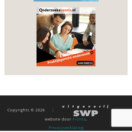
Copyrights © 2026
|
|
website door
Fronta
.
Privacyverklaring