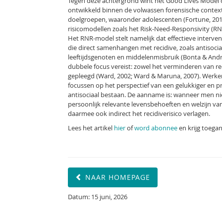
Tegen deze achtergrond wint het Good Lives Model of
ontwikkeld binnen de volwassen forensische context (
doelgroepen, waaronder adolescenten (Fortune, 2018
risicomodellen zoals het Risk-Need-Responsivity (R
Het RNR-model stelt namelijk dat effectieve interven
die direct samenhangen met recidive, zoals antisoci
leeftijdsgenoten en middelenmisbruik (Bonta & And
dubbele focus vereist: zowel het verminderen van rec
gepleegd (Ward, 2002; Ward & Maruna, 2007). Werken
focussen op het perspectief van een gelukkiger en pro
antisociaal bestaan. De aanname is: wanneer men nie
persoonlijk relevante levensbehoeften en welzijn va
daarmee ook indirect het recidiverisico verlagen.
Lees het artikel
hier
of
word abonnee
en krijg toegan
NAAR HOMEPAGE
Datum: 15 juni, 2026