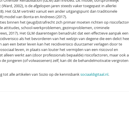
 Offender Rehabiliation (GLM) aan invloed. Dit model, oorspronkelijk
Ward, 2002), is de afgelopen jaren steeds vaker toegepast in allerlei
). Het GLM vertrekt vanuit een ander uitgangspunt dan traditionele
NR) model van Bonta en Andrews (2017).
ties binnen het (jeugd)strafrecht zich primair moeten richten op risicofacto
ale attitudes, school-werkproblemen, gezinsproblemen, criminele
rews, 2017). Het GLM daarentegen benadrukt dat een effectieve aanpak een
idiverisico als het bevorderen van het welzijn van degene die een delict hee
 aan een beter leven kan het recidiverisico duurzamer verlagen door te
sociaal leven, in plaats van louter het vermijden van een risicovol en
t alleen werkt aan (door professionals bepaalde) risicofactoren, maar ook 
n de jongeren (of volwassenen) zelf, kan dit de behandelmotivatie vergroten
g tot alle artikelen van Sozio op de kennisbank
sociaaldigitaal.nl
.