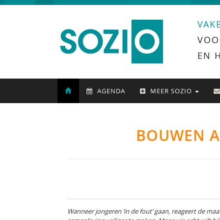
VAK
VOO
EN 
AGENDA
MEER SOZIO
BOUWEN AA
Wanneer jongeren ‘in de fout’ gaan, reageert de maa