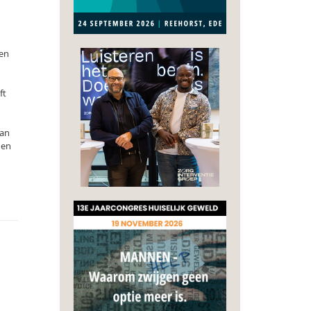
ren
ft
aan
 en