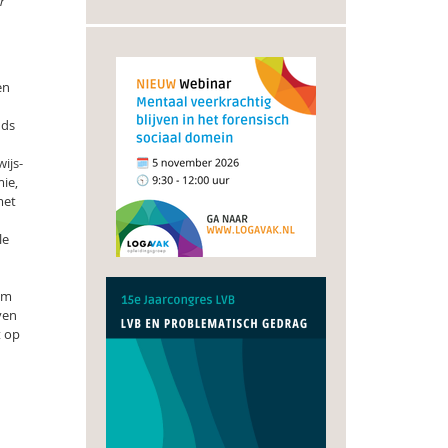
r
en
nds
ijs-
ie,
met
le
om
ven
t op