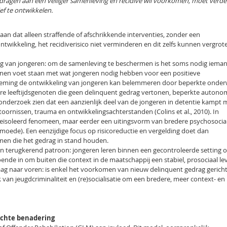
ijdragen aan een veiliger samenleving en recidive wil voorkomen, moet verde
ef te ontwikkelen.
aan dat alleen straffende of afschrikkende interventies, zonder een
twikkeling, het recidiverisico niet verminderen en dit zelfs kunnen vergrot
ing van jongeren: om de samenleving te beschermen is het soms nodig iema
pannen voet staan met wat jongeren nodig hebben voor een positieve
neming de ontwikkeling van jongeren kan belemmeren door beperkte onderw
e leeftijdsgenoten die geen delinquent gedrag vertonen, beperkte autonom
t onderzoek zien dat een aanzienlijk deel van de jongeren in detentie kampt 
ornissen, trauma en ontwikkelingsachterstanden (Colins et al., 2010). In
 geïsoleerd fenomeen, maar eerder een uitingsvorm van bredere psychosocia
moede). Een eenzijdige focus op risicoreductie en vergelding doet dan
en die het gedrag in stand houden.
en terugkerend patroon: jongeren leren binnen een gecontroleerde setting 
oende in om buiten die context in de maatschappij een stabiel, prosociaal le
 naar voren: is enkel het voorkomen van nieuw delinquent gedrag gerich
 van jeugdcriminaliteit en (re)socialisatie om een bredere, meer context- en
ichte benadering