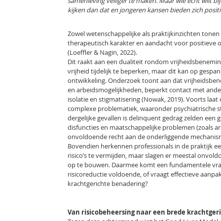
samenleving veiliger te maken. Maar wie echt wilt b
kijken dan dat en jongeren kansen bieden zich positi
Zowel wetenschappelijke als praktijkinzichten tonen 
therapeutisch karakter en aandacht voor positieve on
(Loeffler & Nagin, 2022).
Dit raakt aan een dualiteit rondom vrijheidsbenem
vrijheid tijdelijk te beperken, maar dit kan op ges
ontwikkeling. Onderzoek toont aan dat vrijheidsbe
en arbeidsmogelijkheden, beperkt contact met ander
isolatie en stigmatisering (Nowak, 2019). Voorts laa
complexe problematiek, waaronder psychiatrische sto
dergelijke gevallen is delinquent gedrag zelden een
disfuncties en maatschappelijke problemen (zoals ar
onvoldoende recht aan de onderliggende mechanism
Bovendien herkennen professionals in de praktijk e
risico’s te vermijden, maar slagen er meestal onvold
op te bouwen. Daarmee komt een fundamentele vraag
risicoreductie voldoende, of vraagt effectieve aanpak
krachtgerichte benadering?
Van risicobeheersing naar een brede krachtger